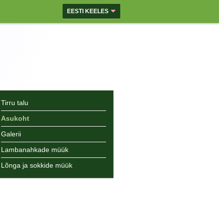
EESTI KEELES
Tirru talu
Asukoht
Galerii
Lambanahkade müük
Lõnga ja sokkide müük