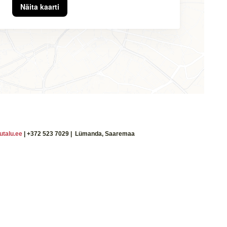
Näita kaarti
utalu.ee
| +372 523 7029 | Lümanda, Saaremaa